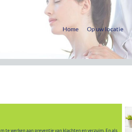
Home
Op uw locatie
 te werken aan preventie van klachten en verzuim. En als