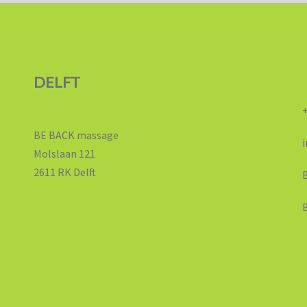
DELFT
+3
BE BACK massage
in
Molslaan 121
2611 RK Delft
BE