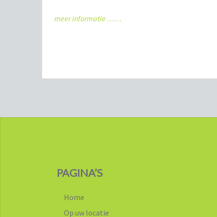
meer informatie ……
PAGINA’S
Home
Op uw locatie