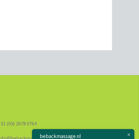
1 (0)6 2678 0764
bebackmassage.nl
fo@bebackmassage.nl