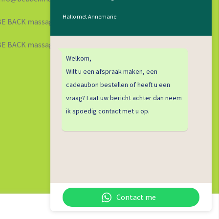
Hallo met Annemarie
 BACK massage
BE BACK massage
Welkom,
Wilt u een afspraak maken, een
cadeaubon bestellen of heeft u een
vraag? Laat uw bericht achter dan neem
ik spoedig contact met u op.
Contact me